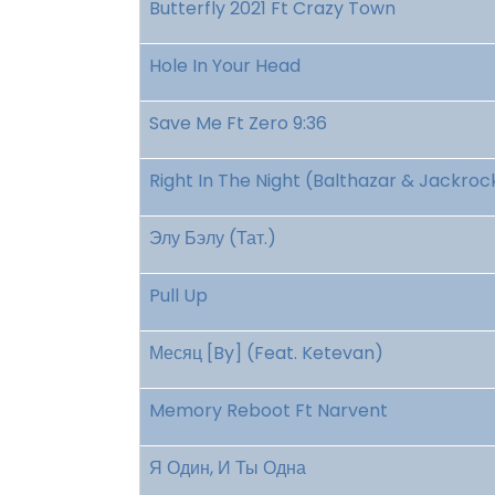
Butterfly 2021 Ft Crazy Town
Hole In Your Head
Save Me Ft Zero 9:36
Right In The Night (Balthazar & Jackroc
Элу Бэлу (Тат.)
Pull Up
Месяц [By] (Feat. Ketevan)
Memory Reboot Ft Narvent
Я Один, И Ты Одна