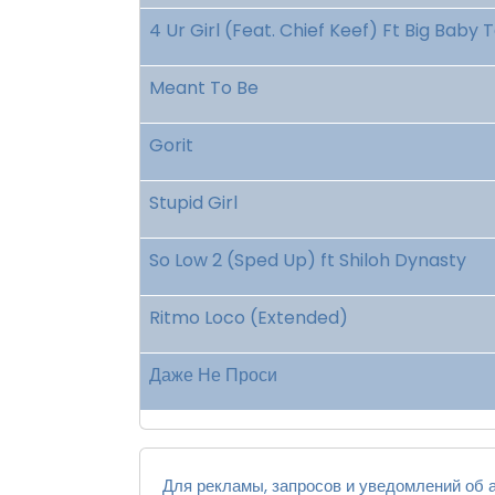
4 Ur Girl (Feat. Chief Keef) Ft Big Baby 
Meant To Be
Gorit
Stupid Girl
So Low 2 (Sped Up) ft Shiloh Dynasty
Ritmo Loco (Extended)
Даже Не Проси
Для рекламы, запросов и уведомлений об а